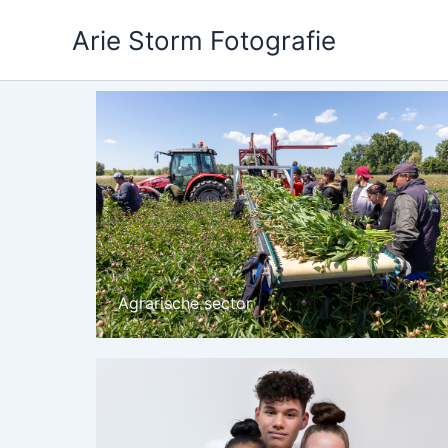
Ga
Arie Storm Fotografie
naar
de
inhoud
Agrarische sector